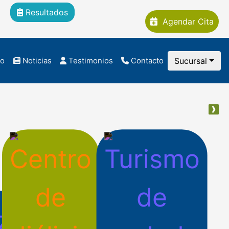
Resultados
Agendar Cita
co
Noticias
Testimonios
Contacto
Sucursal
Nex